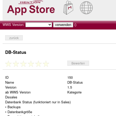
WWS Version:
()
zurück
DB-Status
Bewerten
ID
150
Name
DB-Status
Version
1.5
ab WWS Version
Kategorie
Dssales
Datenbank Status (funktioniert nur in Sales)
• Backups
• Datenbankgröße