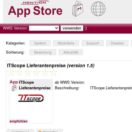
WWS Version:
()
Kategorien:
System
Modulteile
Support
Dssales
Sortierung:
Bewertung
Aktualität
ITScope Lieferantenpreise
(version 1.5)
ITScope
ab WWS Version:
Lieferantenpreise
Beschreibung:
ITScope Lieferantenprei
Installieren
Bewerten